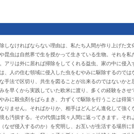
除しなければならない理由は、私たち人間が作り上げた文
や昆虫は自然界で生を授かって生きている生物。それを私
。アリは外に居れば掃除をしてくれる益虫、家の中に侵入
は、人の住む領域に侵入した虫をむやみに駆除するのでは
な手法で区切り、共生を図ることが出来るのではないかと
みを早くから実践していた欧米に渡り、多くの経験をさせ
やみに殺虫剤をばらまき、力ずくで駆除を行うことは得策
なりません。そればかりか、相手はどんどん進化して強く
境も汚損する。その代償は我々人間に返ってきます。それ
（なぜ侵入するのか）を究明し、お互いが生活する場所に