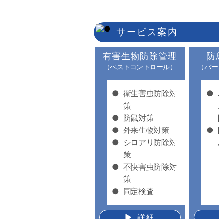
サービス案内
有害生物防除管理
防
（ペストコントロール）
（バー
●
衛生害虫防除対
●
策
●
防鼠対策
●
外来生物対策
●
●
シロアリ防除対
策
●
不快害虫防除対
策
●
同定検査
▶︎ 詳細