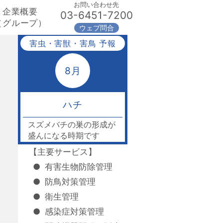
お問い合わせ先
企業概要
03-6451-7200
（グループ）
ウェブ問合
害虫・害獣・害鳥 予報
8月
ハチ
スズメバチの巣の形成が
盛んになる時期です
【主要サービス】
●
有害生物防除管理
●
防鳥対策管理
●
衛生管理
●
感染症対策管理