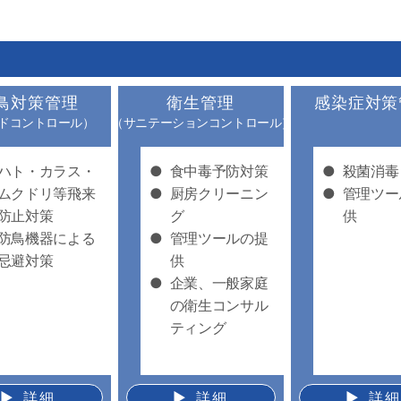
鳥対策管理
衛生管理
感染症対策
ドコントロール）
（サニテーションコントロール）
ハト・カラス・
●
食中毒予防対策
●
殺菌消毒
ムクドリ等飛来
●
厨房クリーニン
●
管理ツー
防止対策
グ
供
防鳥機器による
●
管理ツールの提
忌避対策
供
●
企業、一般家庭
の衛生コンサル
ティング
▶︎ 詳細
▶︎ 詳細
▶︎ 詳細