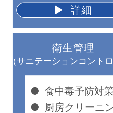
▶︎ 詳細
衛生管理
（サニテーションコント
●
食中毒予防対
●
厨房クリーニ