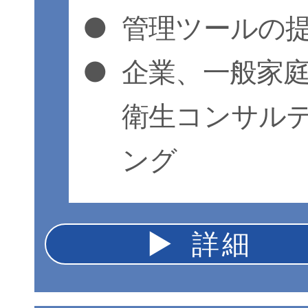
●
管理ツールの
●
企業、一般家
衛生コンサル
ング
▶︎ 詳細